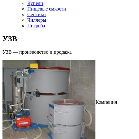
Купели
Пищевые емкости
Септики
Чиллеры
Погреба
УЗВ
УЗВ — производство и продажа
Компания