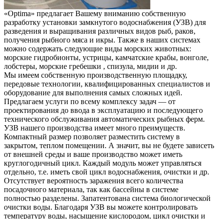
«Optima» предлагает Вашему вниманию собственную
разработку установки замкнутого водоснабжения (УЗВ) для
разведения и выращивания различных видов рыб, раков,
получения рыбного мяса и икры. Также в наших системах
можно содержать следующие виды морских животных:
морские гидробионты, устрицы, камчатские крабы, вонголе,
лобстеры, морские гребешки , спизула, мидии и др.
Мы имеем собственную производственную площадку,
передовые технологии, квалифицированных специалистов и
оборудование для выполнения самых сложных идей.
Предлагаем услуги по всему комплексу задач — от
проектирования до ввода в эксплуатацию и последующего
технического обслуживания автоматических рыбных ферм.
УЗВ нашего производства имеет много преимуществ.
Компактный размер позволяет разместить систему в
закрытом, теплом помещении. А значит, вы не будете зависеть
от внешней среды и ваше производство может иметь
круглогодичный цикл. Каждый модуль может управляться
отдельно, т.е. иметь свой цикл водоснабжения, очистки и др.
Отсутствует вероятность заражения всего количества
посадочного материала, так как бассейны в системе
полностью разделены. Запатентована система биологической
очистки воды. Благодаря УЗВ вы можете контролировать
температуру воды, насыщение кислородом, цикл очистки и